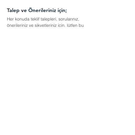
Talep ve Önerileriniz için;
Her konuda teklif talepleri, sorularınız,
önerileriniz ve şikyetleriniz için, lütfen bu
numaradan arayınız:
+90 212 672 9216
yada
aşağıdaki formu doldurunuz
Gönder