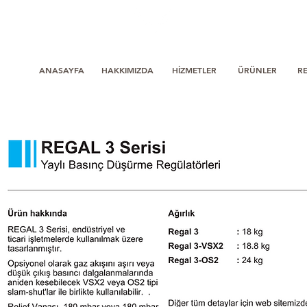
ANASAYFA
HAKKIMIZDA
HİZMETLER
ÜRÜNLER
R
REGAL 3 Serisi
Yaylı Basınç Düşürme Regülatörleri
Tartarini Emerson TARTARINI
Ürün hakkında
REGAL 3 Serisi, endüstriyel ve
ticari işletmelerde kullanılmak üzere
tasarlanmıştır.
Opsiyonel olarak gaz akışını aşırı veya
düşük çıkış basıncı dalgalanmalarında
aniden kesebilecek VSX2 veya OS2 tipi
slam-shut'lar ile birlikte kullanılabilir. .
Relief Vanası, 180 mbar veya 180 mbar
altındaki çıkış basınçlarında kullanılmak
üzere standart olarak ürüne entegre