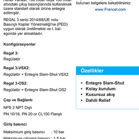
edilmiştir.
REGAL 3 serisi 2014/68/UE nolu
Basınçlı Kaplar Yönetmeliği'ne (PED)
uygun olarak üretilmekte ve I. kategoride yer almaktadır.
Konfgürasyonlar
Regal 3:
Regülatör
Regal 3-VSX2:
Regülatör + Entegre Slam-Shut VSX2
Regal 3-OS2:
Regülatör + Entegre Slam-Shut OS2
Çap ve Bağlantı
NPS 2 NPT Dişli
PN 10/16, PN 20 or CL150 Flanşlı
Giriş basıncı
Maksimium giriş basıncı : 10 bar
Maksimum çalışma basıncı : 1.5 bar
Çıkış basıncı
0.008 - 1.5 bar
Hassasiyet sınıfı
±5%
Dahili Relief Ayarı
İç basınç +90 mbar
Sıcaklık
Çalışma sıcaklığı: -30°C / +71°C
• Entegre Slam-Shut
• Kolay kurulum
• Kusursuz akış
• Dahili Relief
Ağırlık
Regal 3 : 18 kg
Regal 3-VSX2 : 18.8 kg
Regal 3-OS2 : 24 kg
Diğer tüm detaylar için web sitemizde
bulunan belgelere bakabilirsiniz:
www.Francel.com