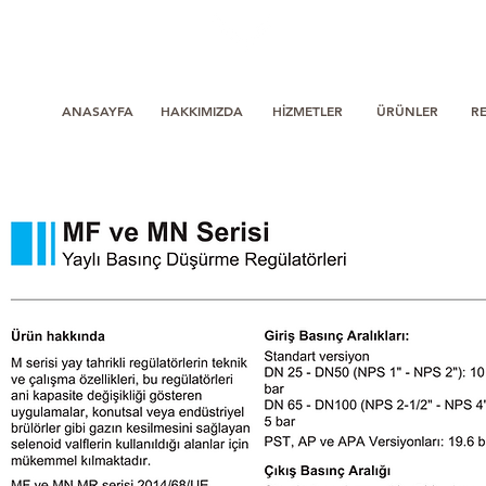
ANASAYFA
HAKKIMIZDA
HİZMETLER
ÜRÜNLER
R
MF ve MN Serisi
Yaylı Basınç Düşürme Regülatörleri
Tartarini Emerson TARTARINI
Ürün hakkında
M serisi yay tahrikli regülatörlerin teknik
ve çalışma özellikleri, bu regülatörleri
ani kapasite değişikliği gösteren
uygulamalar, konutsal veya endüstriyel
brülörler gibi gazın kesilmesini sağlayan
selenoid valﬂerin kullanıldığı alanlar için
mükemmel kılmaktadır.
MF ve MN MR serisi 2014/68/UE
nolu Basınçlı Kaplar Yönetmeliği'ne
(PED) uygun olarak üretilmekte ve IV.