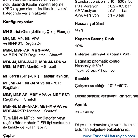
kategoride yer almaktadır.
Konfgürsyonlar
MN Serisi (Genişletilmiş Çıkış Flanşlı)
MN, MN-AP, MN-APA
ve MN-PST: Regülatör
MBN, MBN-AP, MBN-APA
ve MBN-PST: Regülatör + Shutoff
MBN-M, MBN-M-AP, MBN-M-APA ve
MBN-M-PST: Monitör + Shutoff
MF Serisi (Giriş-Çıkış Flanşları aynıdır)
MF, MF-AP, MF-APA ve MF-PST:
Regülatör
MBF, MBF-AP, MBF-APA ve MBF-PST:
Regülatör + Shutoff
MBF-M, MBF-M-AP, MBF-M-APA ve
MBF-M-PST: Monitör + Shutoff
Tüm MN ve MF tipi regülatörler veya
regülatörler + shutoff, SR tipi susturucu
ile birlikte de kullanılabilir.
Çaplar
MN Serisi:
DN 25 x 65, 40 x 80, 50 x 100, 65 x
100, 80 x 150, and 100 x 200 (NPS 1 x
2-1/2, 1-1/2 x 3, 2 x 4, 2-1/2 x 4, 3 x 6,
ve 4 x 8)
MF Serisi:
DN 25, 40, 50, 80 ve 100
(NPS 1, 1-1/2, 2, 3 ve 4)
Bağlantı
PN 16 / CL150
Giriş Basıncı
Dizayn basıncı: 20 bar
Diyafram maksimum basıncı: 4 bar
Maksimum çalışma basıncı : 3 bar
Giriş Basınç Aralıkları:
Standart versiyon
DN 25 - DN50 (NPS 1" - NPS 2"): 10
bar
DN 65 - DN100 (NPS 2-1/2" - NPS 4"):
5 bar